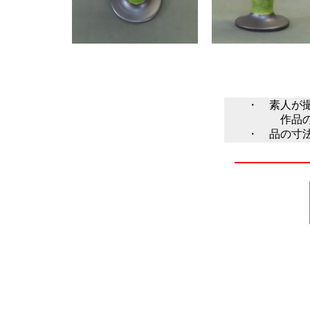
・ 素人が撮っ
作品の色は、
・ 品の寸法は