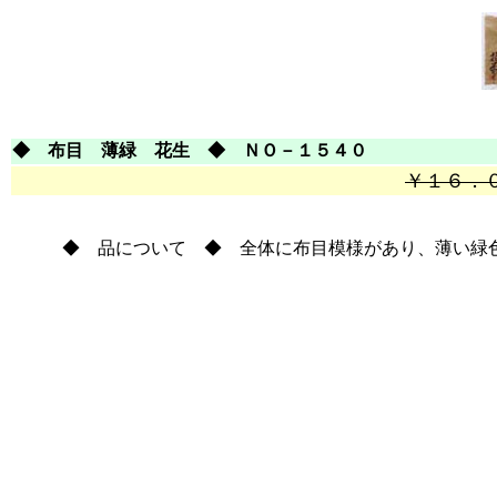
◆ 布目 薄緑 花生 ◆ ＮＯ－１５４０
￥１６．
◆ 品について ◆ 全体に布目模様があり、薄い緑色