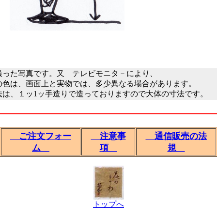
た写真です。又 テレビモニタ－により、
画面上と実物では、多少異なる場合があります。
、１ッ1ッ手造りで造っておりますので大体の寸法です。
ご注文フォー
注意事
通信販売の法
ム
項
規
トップへ