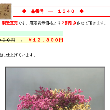
◆ 品番号 ― １５４０ ◆
製造直売
です。店頭表示価格より
２割引き
させて頂きます。
０００円
￥１２．８００円
→
に仕上げています。